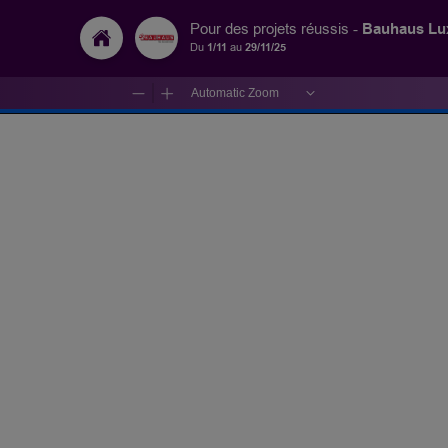
Bauhaus L
Pour des projets réussis -
Du
1/11
au
29/11/25