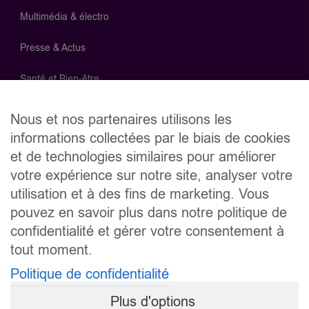
Multimédia & électro
Presse & Actus
Santé et Bien-être
Supermarchés
Nous et nos partenaires utilisons les
informations collectées par le biais de cookies
Télécom
et de technologies similaires pour améliorer
votre expérience sur notre site, analyser votre
Recevez toute l'actualité InPromo
utilisation et à des fins de marketing. Vous
Soyez informé des meilleures promotions en avant-première
pouvez en savoir plus dans notre politique de
en vous inscrivant à la newsletter InPromo vum LuxPost.
confidentialité et gérer votre consentement à
tout moment.
Politique de confidentialité
En vous inscrivant, vous acceptez la
politique de
confidentialité
.
Plus d'options