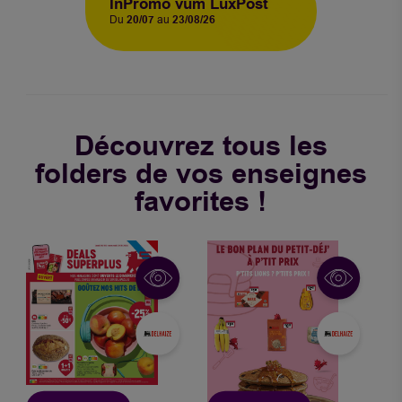
InPromo vum LuxPost
Du
20/07
au
23/08/26
Découvrez tous les
folders de vos enseignes
favorites !