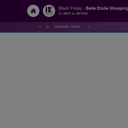
Belle Etoile Shoppin
Black Friday -
Du
24/11
au
30/11/25