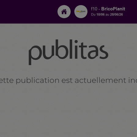
BricoPlanit
f10 -
Du
10/06
au
28/06/26