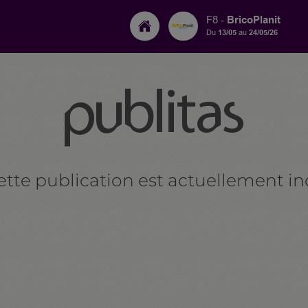
BricoPlanit
F8 -
Du
13/05
au
24/05/26