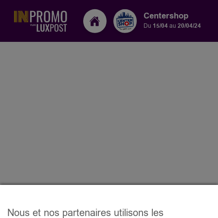
Centershop
Du
15/04
au
20/04/24
Nous et nos partenaires utilisons les