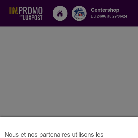
Centershop
Du
24/06
au
29/06/24
Nous et nos partenaires utilisons les