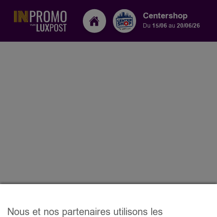
Centershop
Du
15/06
au
20/06/26
Nous et nos partenaires utilisons les