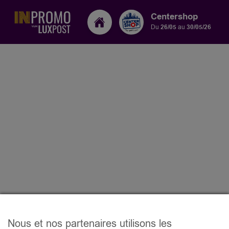
Centershop
Du
26/05
au
30/05/26
Nous et nos partenaires utilisons les