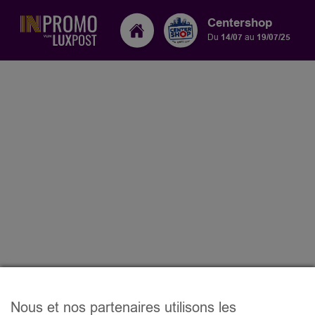
Centershop
Du
14/07
au
19/07/25
Nous et nos partenaires utilisons les