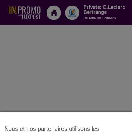
Private: E.Leclerc
Bertrange
Du
6/06
au
12/06/23
Nous et nos partenaires utilisons les