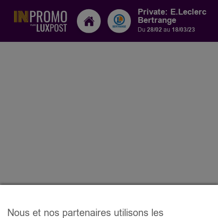
Private: E.Leclerc
Bertrange
Du
28/02
au
18/03/23
Nous et nos partenaires utilisons les