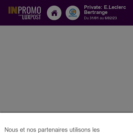
Private: E.Leclerc
Bertrange
Du
31/01
au
6/02/23
Nous et nos partenaires utilisons les