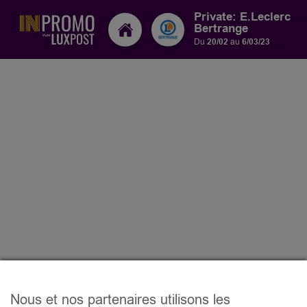
Private: E.Leclerc
Bertrange
Du
20/02
au
6/03/23
Nous et nos partenaires utilisons les