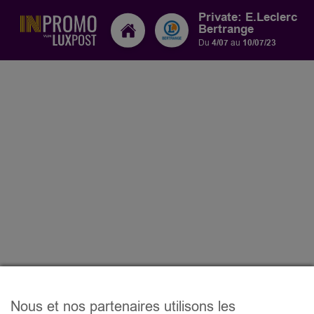
Private: E.Leclerc
Bertrange
Du
4/07
au
10/07/23
Nous et nos partenaires utilisons les