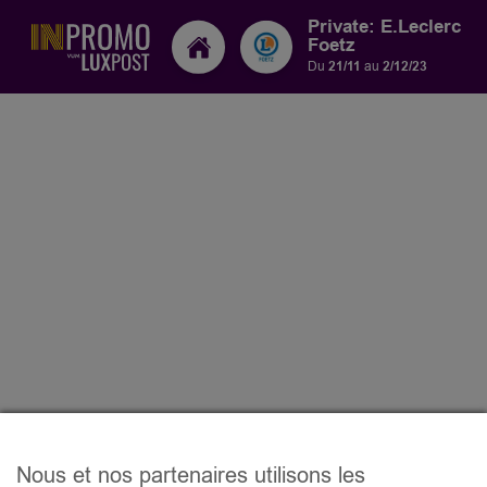
Private: E.Leclerc
Foetz
Du
21/11
au
2/12/23
Nous et nos partenaires utilisons les