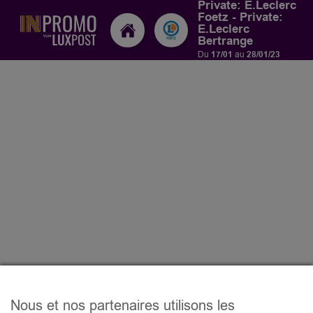
Private: E.Leclerc
Foetz - Private:
E.Leclerc
Bertrange
Du
17/01
au
28/01/23
Nous et nos partenaires utilisons les