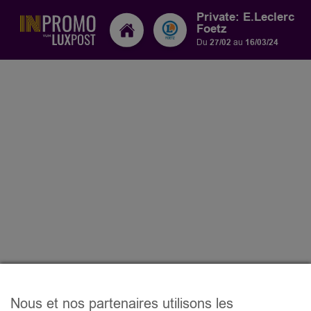
Private: E.Leclerc
Foetz
Du
27/02
au
16/03/24
Nous et nos partenaires utilisons les