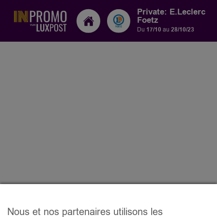
Private: E.Leclerc
Foetz
Du
17/10
au
28/10/23
Nous et nos partenaires utilisons les