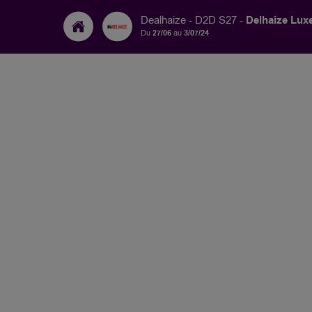
Delhaize Lu
Dealhaize - D2D S27 -
Du
27/06
au
3/07/24