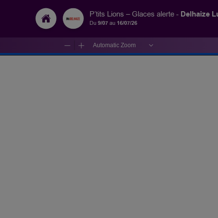
Delhaize 
P’tits Lions – Glaces alerte -
Du
9/07
au
16/07/26