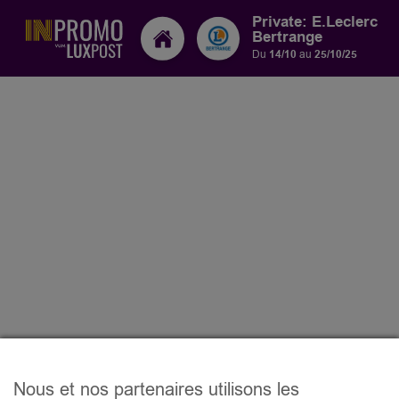
Private: E.Leclerc
Bertrange
Du
14/10
au
25/10/25
Nous et nos partenaires utilisons les