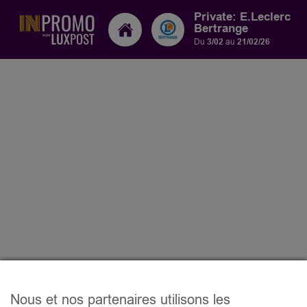
Private: E.Leclerc
Bertrange
Du
3/02
au
21/02/26
Nous et nos partenaires utilisons les