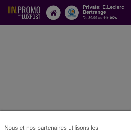
Private: E.Leclerc
Bertrange
Du
30/09
au
11/10/25
Nous et nos partenaires utilisons les