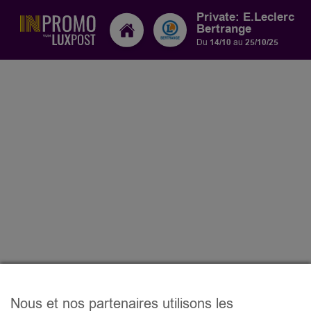
Private: E.Leclerc
Bertrange
Du
14/10
au
25/10/25
Nous et nos partenaires utilisons les