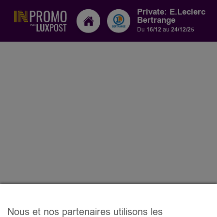
Private: E.Leclerc
Bertrange
Du
16/12
au
24/12/25
Nous et nos partenaires utilisons les