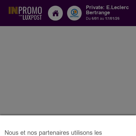
Private: E.Leclerc
Bertrange
Du
6/01
au
17/01/26
Nous et nos partenaires utilisons les