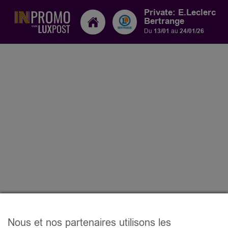
Private: E.Leclerc
Bertrange
Du
13/01
au
24/01/26
Nous et nos partenaires utilisons les