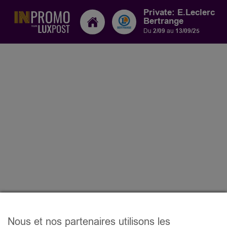
Private: E.Leclerc
Bertrange
Du
2/09
au
13/09/25
Nous et nos partenaires utilisons les