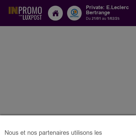
Private: E.Leclerc
Bertrange
Du
21/01
au
1/02/25
Nous et nos partenaires utilisons les