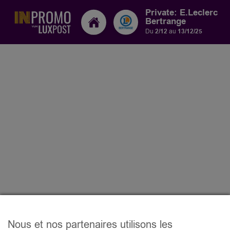
Private: E.Leclerc
Bertrange
Du
2/12
au
13/12/25
Nous et nos partenaires utilisons les