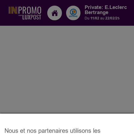
Private: E.Leclerc
Bertrange
Du
11/02
au
22/02/25
Nous et nos partenaires utilisons les