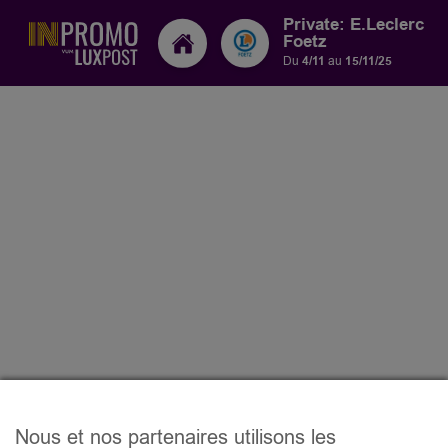
Private: E.Leclerc
Foetz
Du
4/11
au
15/11/25
Nous et nos partenaires utilisons les