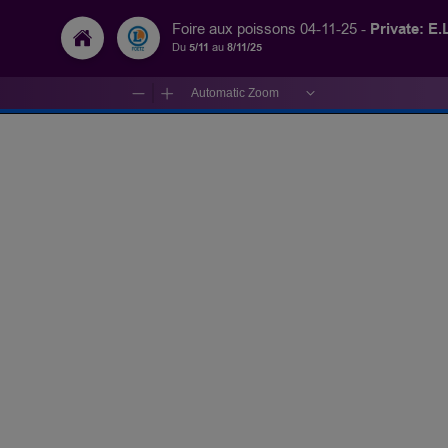
Private: E.
Foire aux poissons 04-11-25 -
Du
5/11
au
8/11/25