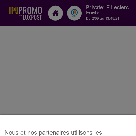
Private: E.Leclerc
Foetz
Du
2/09
au
13/09/25
Nous et nos partenaires utilisons les