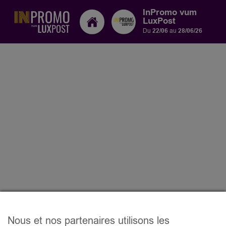
InPromo vum
LuxPost
Du
22/06
au
28/06/26
Nous et nos partenaires utilisons les