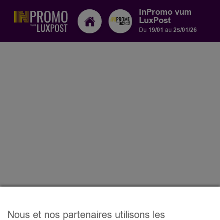
InPromo vum
LuxPost
Du
19/01
au
25/01/26
Nous et nos partenaires utilisons les