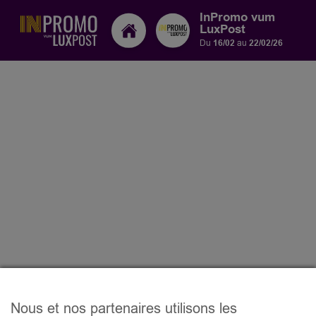
InPromo vum
LuxPost
Du
16/02
au
22/02/26
Nous et nos partenaires utilisons les