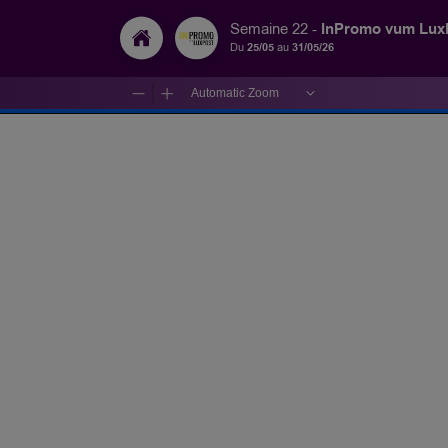
InPromo vum Lux
Semaine 22 -
Du
25/05
au
31/05/26