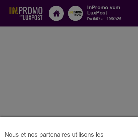
InPromo vum
LuxPost
Du
6/07
au
19/07/26
Nous et nos partenaires utilisons les