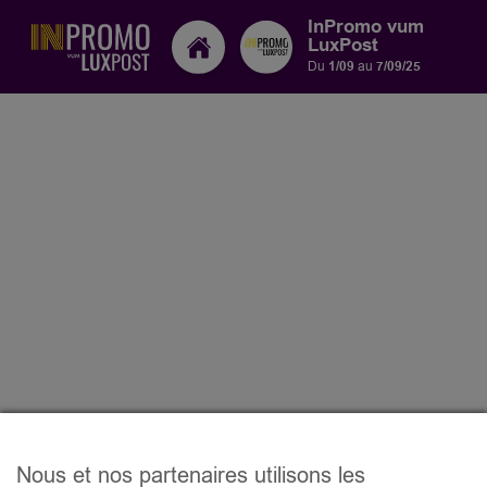
InPromo vum
LuxPost
Du
1/09
au
7/09/25
Nous et nos partenaires utilisons les