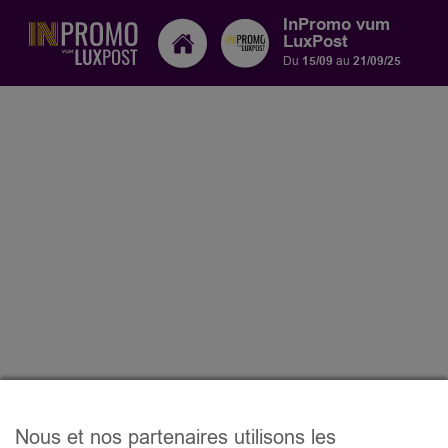
InPromo vum
LuxPost
Du
15/09
au
21/09/25
Nous et nos partenaires utilisons les