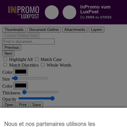
InPromo vum
LuxPost
Du
29/09
au
5/10/25
Nous et nos partenaires utilisons les