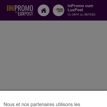
InPromo vum
LuxPost
Du
24/11
au
30/11/25
Nous et nos partenaires utilisons les