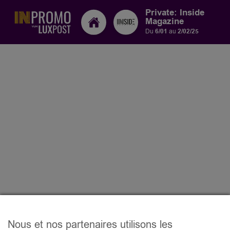
Private: Inside
Magazine
Du
6/01
au
2/02/25
Nous et nos partenaires utilisons les