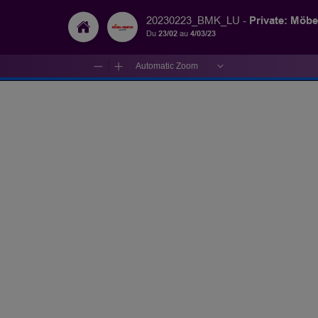
Private: Möbe
20230223_BMK_LU -
Du
23/02
au
4/03/23