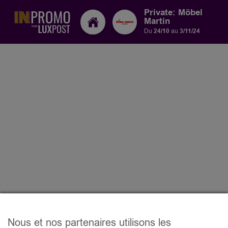
Private: Möbel
Martin
Du
24/10
au
3/11/24
Nous et nos partenaires utilisons les