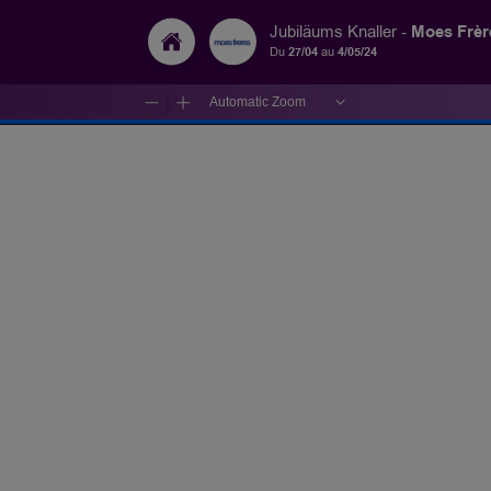
Moes Frèr
Jubiläums Knaller -
Du
27/04
au
4/05/24