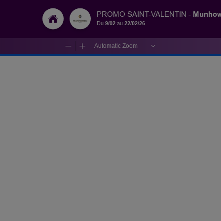
Munhow
PROMO SAINT-VALENTIN -
Du
9/02
au
22/02/26