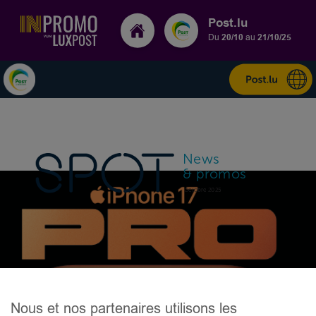
Post.lu
Du
20/10
au
21/10/25
Nous et nos partenaires utilisons les